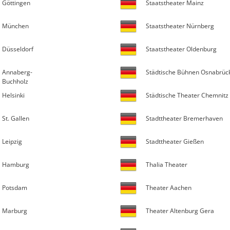
Göttingen
Staatstheater Mainz
München
Staatstheater Nürnberg
Düsseldorf
Staatstheater Oldenburg
Annaberg-
Städtische Bühnen Osnabrüc
Buchholz
Helsinki
Städtische Theater Chemnitz
St. Gallen
Stadttheater Bremerhaven
Leipzig
Stadttheater Gießen
Hamburg
Thalia Theater
Potsdam
Theater Aachen
Marburg
Theater Altenburg Gera