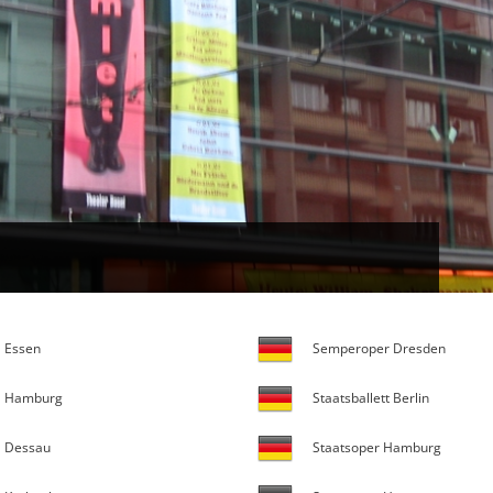
Essen
Semperoper Dresden
Hamburg
Staatsballett Berlin
Dessau
Staatsoper Hamburg