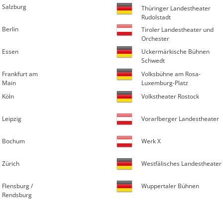
Salzburg
Thüringer Landestheater
Rudolstadt
Berlin
Tiroler Landestheater und
Orchester
Essen
Uckermärkische Bühnen
Schwedt
Frankfurt am
Volksbühne am Rosa-
Main
Luxemburg-Platz
Köln
Volkstheater Rostock
Leipzig
Vorarlberger Landestheater
Bochum
Werk X
Zürich
Westfälisches Landestheater
Flensburg /
Wuppertaler Bühnen
Rendsburg