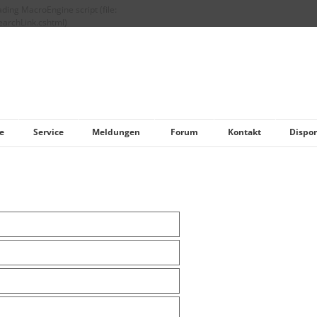
ading MacroEngine script (file:
archLink.cshtml)
e
Service
Meldungen
Forum
Kontakt
Dispo