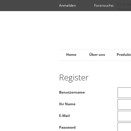
Error lo
Anmelden
Forensuche:
ForumSe
Home
Über uns
Produkt
Register
Benutzername
Ihr Name
E-Mail
Password