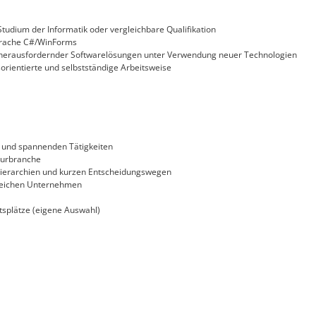
udium der Informatik oder vergleichbare Qualifikation
prache C#/WinForms
h herausfordernder Softwarelösungen unter Verwendung neuer Technologien
orientierte und selbstständige Arbeitsweise
n und spannenden Tätigkeiten
turbranche
 Hierarchien und kurzen Entscheidungswegen
greichen Unternehmen
tsplätze (eigene Auswahl)