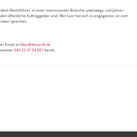
tzdem Marktführer, in einer interessanten Branche unterwegs, seit Jahren
nden öffentliche Auftraggeber sind. Wer Lust hat sich zu engagieren, ist zum
 drüber sprechen
.
per Email an
klier@theasoft.de
ufnummer
040 33 47 54 601
bereit.