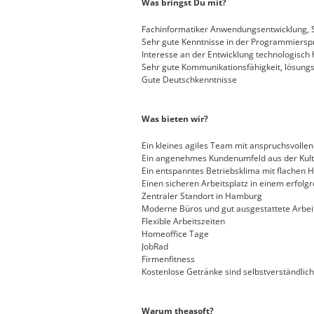
Was bringst Du mit?
Fachinformatiker Anwendungsentwicklung, St
Sehr gute Kenntnisse in der Programmiers
Interesse an der Entwicklung technologisc
Sehr gute Kommunikationsfähigkeit, lösungs
Gute Deutschkenntnisse
Was bieten wir?
Ein kleines agiles Team mit anspruchsvolle
Ein angenehmes Kundenumfeld aus der Kul
Ein entspanntes Betriebsklima mit flachen
Einen sicheren Arbeitsplatz in einem erfol
Zentraler Standort in Hamburg
Moderne Büros und gut ausgestattete Arbei
Flexible Arbeitszeiten
Homeoffice Tage
JobRad
Firmenfitness
Kostenlose Getränke sind selbstverständlich
Warum theasoft?