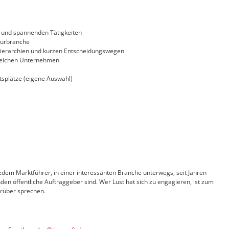
n und spannenden Tätigkeiten
turbranche
 Hierarchien und kurzen Entscheidungswegen
greichen Unternehmen
tsplätze (eigene Auswahl)
tzdem Marktführer, in einer interessanten Branche unterwegs, seit Jahren
den öffentliche Auftraggeber sind.
Wer Lust hat sich zu engagieren, ist zum
drüber sprechen.