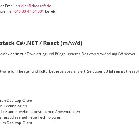
per Email an
klier@theasoft.de
ufnummer
040 33 47 54 601
bereit.
stack C#/.NET / React (m/w/d)
ntwickler*in zur Erweierung und Pflege unseres Desktop Anwendung (Windows
tware für Theater und Kulturbetriebe spezialisiert. Seit über 30 Jahren ist theasof
eren Desktop-Client
ue Technologien
dule und erweiterst bestehende Anwendungen
rierst diese auf neue Technologien
zum Desktop-Client