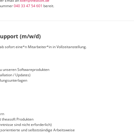
per Email an
klier@theasoft.de
ufnummer
040 33 47 54 601
bereit.
upport (m/w/d)
 sofort eine*n Mitarbeiter*in in Vollzeitanstellung.
zu unseren Softwareprodukten
allation / Updates)
ulungsunterlagen
ern
 theasoft Produkten
tnisse sind nicht erforderlich)
sorientierte und selbstständige Arbeitsweise