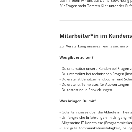
Dann freuen wir uns auf Deine Bewerbung 
Für Fragen steht Torsten Klier unter der R
Mitarbeiter*in im Kundens
Zur Verstärkung unseres Teams suchen wir ab
Was gibt es zu tun?
-
Du unterstützt unsere Kunden bei Fragen 
- Du unterstützt bei technischen Fragen (Inst
- Du erstellst Benutzerhandbücher und Sch
- Du erstellst Templates für Auswertungen
- Du testest neue Entwicklungen
Was bringen Du mit?
- Gute Kenntnisse über die Abläufe in Theat
- Umfangreiche Erfahrungen im Umgang mit
- Allgemeine IT-Kenntnisse (Programmierkenn
- Sehr gute Kommunikationsfähigkeit, lösung