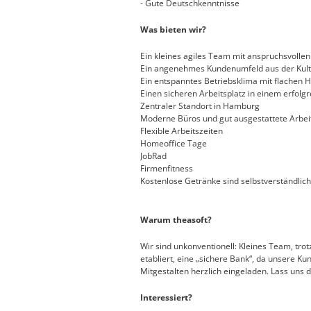
- Gute Deutschkenntnisse
Was bieten wir?
Ein kleines agiles Team mit anspruchsvolle
Ein angenehmes Kundenumfeld aus der Kul
Ein entspanntes Betriebsklima mit flachen
Einen sicheren Arbeitsplatz in einem erfol
Zentraler Standort in Hamburg
Moderne Büros und gut ausgestattete Arbei
Flexible Arbeitszeiten
Homeoffice Tage
JobRad
Firmenfitness
Kostenlose Getränke sind selbstverständlich
Warum theasoft?
Wir sind unkonventionell: Kleines Team, tro
etabliert, eine „sichere Bank“, da unsere Ku
Mitgestalten herzlich eingeladen. Lass uns 
Interessiert?