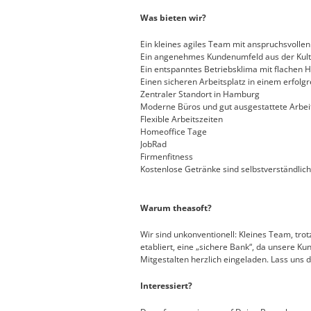
Was bieten wir?
Ein kleines agiles Team mit anspruchsvolle
Ein angenehmes Kundenumfeld aus der Kul
Ein entspanntes Betriebsklima mit flachen
Einen sicheren Arbeitsplatz in einem erfol
Zentraler Standort in Hamburg
Moderne Büros und gut ausgestattete Arbei
Flexible Arbeitszeiten
Homeoffice Tage
JobRad
Firmenfitness
Kostenlose Getränke sind selbstverständlich
Warum theasoft?
Wir sind unkonventionell: Kleines Team, tro
etabliert,
eine „sichere Bank“, da unsere Kun
Mitgestalten herzlich eingeladen. Lass uns 
Interessiert?