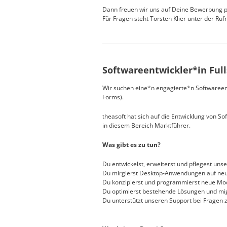
Dann freuen wir uns auf Deine Bewerbung 
Für Fragen steht Torsten Klier unter der R
Softwareentwickler*in Full
Wir suchen eine*n engagierte*n Softwaree
Forms).
theasoft hat sich auf die Entwicklung von Sof
in diesem Bereich Marktführer.
Was gibt es zu tun?
Du entwickelst, erweiterst und pflegest uns
Du mirgierst Desktop-Anwendungen auf ne
Du konzipierst und programmierst neue Mo
Du optimierst bestehende Lösungen und mig
Du unterstützt unseren Support bei Fragen 