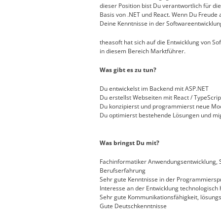
dieser Position bist Du verantwortlich für 
Basis von .NET und React. Wenn Du Freude a
Deine Kenntnisse in der Softwareentwicklung k
theasoft hat sich auf die Entwicklung von Sof
in diesem Bereich Marktführer.
Was gibt es zu tun?
Du entwickelst im Backend mit ASP.NET
Du erstellst Webseiten mit React / TypeScrip
Du konzipierst und programmierst neue Mo
Du optimierst bestehende Lösungen und mig
Was bringst Du mit?
Fachinformatiker Anwendungsentwicklung, St
Berufserfahrung
Sehr gute Kenntnisse in der Programmiersp
Interesse an der Entwicklung technologisc
Sehr gute Kommunikationsfähigkeit, lösungs
Gute Deutschkenntnisse