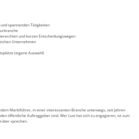
n und spannenden Tätigkeiten
turbranche
 Hierarchien und kurzen Entscheidungswegen
greichen Unternehmen
tsplätze (eigene Auswahl)
tzdem Marktführer, in einer interessanten Branche unterwegs, seit Jahren
nden öffentliche Auftraggeber sind. Wer Lust hat sich zu engagieren, ist zum
drüber sprechen.