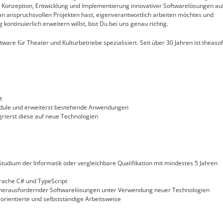
die Konzeption, Entwicklung und Implementierung innovativer Softwarelösungen au
n anspruchsvollen Projekten hast, eigenverantwortlich arbeiten möchtes und
ontinuierlich erweitern willst, bist Du bei uns genau richtig.
tware für Theater und Kulturbetriebe spezialisiert. Seit über 30 Jahren ist theasof
t
dule und erweiterst bestehende Anwendungen
rierst diese auf neue Technologien
udium der Informatik oder vergleichbare Qualifikation mit mindestes 5 Jahren
rache C# und TypeScript
h herausfordernder Softwarelösungen unter Verwendung neuer Technologien
orientierte und selbstständige Arbeitsweise