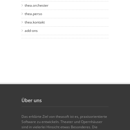
thea.orchester
thea.perso
thea.kontakt
add-ons
Über uns
Das erklärte Ziel von theasoft ist es, praxisorientierte
Software zu entwickeln. Theater und Opernhäuser
sind in vielerlei Hinsicht etwas Besonderes. Die