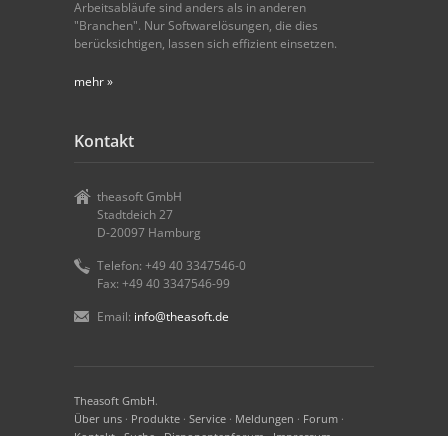
Arbeitsabläufe sind anders als in anderen
"Branchen". Nur Softwarelösungen, die dies
berücksichtigen, lassen sich effizient einsetzen.
mehr »
Kontakt
theasoft GmbH
Stadtdeich 27
D-20097 Hamburg
Telefon: +49 40 3347546-0
Fax: +49 40 3347546-99
Email:
info@theasoft.de
Theasoft GmbH
.
Über uns
·
Produkte
·
Service
·
Meldungen
·
Forum
·
Kontakt
·
Suche
·
Disponentenforum
·
Impressum
·