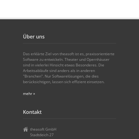
Über uns
Das erklärte Ziel von theasoft ist es, praxisorientierte
Software zu entwickeln. Theater und Opernhäuser
sind in vielerlei Hinsicht etwas Besonderes. Die
Arbeitsabläufe sind anders als in anderen
"Branchen". Nur Softwarelösungen, die dies
berücksichtigen, lassen sich effizient einsetzen.
mehr »
Kontakt
theasoft GmbH
Stadtdeich 27