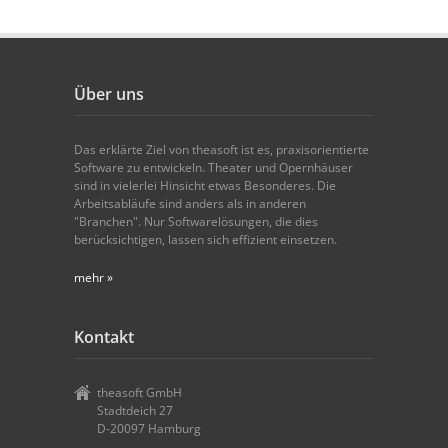
Über uns
Das erklärte Ziel von theasoft ist es, praxisorientierte
Software zu entwickeln. Theater und Opernhäuser
sind in vielerlei Hinsicht etwas Besonderes. Die
Arbeitsabläufe sind anders als in anderen
"Branchen". Nur Softwarelösungen, die dies
berücksichtigen, lassen sich effizient einsetzen.
mehr »
Kontakt
theasoft GmbH
Stadtdeich 27
D-20097 Hamburg