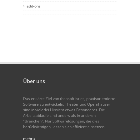
add-ons
Über uns
Das erklärte Ziel von theasoft ist es, praxisorientierte
Software zu entwickeln. Theater und Opernhäuser
sind in vielerlei Hinsicht etwas Besonderes. Die
Arbeitsabläufe sind anders als in anderen
"Branchen". Nur Softwarelösungen, die dies
berücksichtigen, lassen sich effizient einsetzen.
mehr »