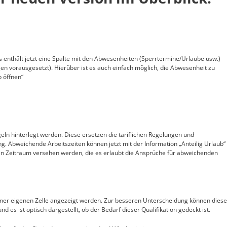
 enthält jetzt eine Spalte mit den Abwesenheiten (Sperrtermine/Urlaube usw.)
n vorausgesetzt). Hierüber ist es auch einfach möglich, die Abwesenheit zu
b öffnen“
n hinterlegt werden. Diese ersetzen die tariflichen Regelungen und
ng. Abweichende Arbeitszeiten können jetzt mit der Information „Anteilig Urlaub“
en Zeitraum versehen werden, die es erlaubt die Ansprüche für abweichenden
 einer eigenen Zelle angezeigt werden. Zur besseren Unterscheidung können diese
d es ist optisch dargestellt, ob der Bedarf dieser Qualifikation gedeckt ist.