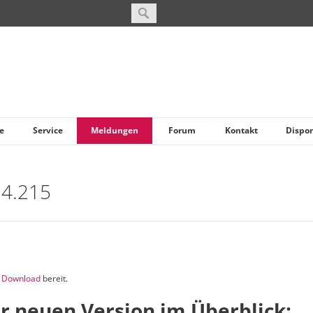
e
Service
Meldungen
Forum
Kontakt
Dispo
 4.215
m
Download
bereit.
r neuen Version im Überblick: