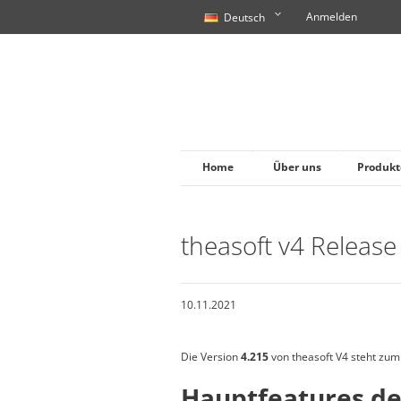
Anmelden
Deutsch
Home
Über uns
Produkt
theasoft v4 Release
10.11.2021
Die Version
4.215
von theasoft V4 steht zu
Hauptfeatures de