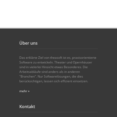
Über uns
Das erklärte Ziel von theasoft ist es, praxisorientierte
Software zu entwickeln. Theater und Opernhäuser
sind in vielerlei Hinsicht etwas Besonderes. Die
Arbeitsabläufe sind anders als in anderen
"Branchen". Nur Softwarelösungen, die dies
berücksichtigen, lassen sich effizient einsetzen.
mehr »
Kontakt