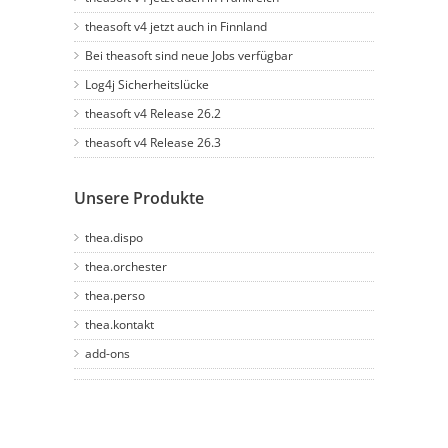
theasoft v4 jetzt auch in Finnland
Bei theasoft sind neue Jobs verfügbar
Log4j Sicherheitslücke
theasoft v4 Release 26.2
theasoft v4 Release 26.3
Unsere Produkte
thea.dispo
thea.orchester
thea.perso
thea.kontakt
add-ons