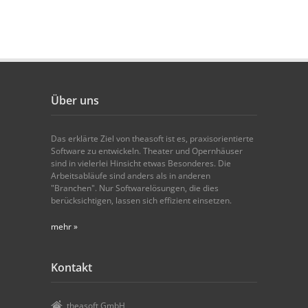
Über uns
Das erklärte Ziel von theasoft ist es, praxisorientierte
Software zu entwickeln. Theater und Opernhäuser
sind in vielerlei Hinsicht etwas Besonderes. Die
Arbeitsabläufe sind anders als in anderen
"Branchen". Nur Softwarelösungen, die dies
berücksichtigen, lassen sich effizient einsetzen.
mehr »
Kontakt
theasoft GmbH