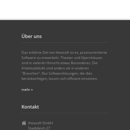
Über uns
Das erklärte Ziel von theasoft ist es, praxisorientierte
Software zu entwickeln. Theater und Opernhäuser
sind in vielerlei Hinsicht etwas Besonderes. Die
Arbeitsabläufe sind anders als in anderen
"Branchen". Nur Softwarelösungen, die dies
berücksichtigen, lassen sich effizient einsetzen.
mehr »
Kontakt
theasoft GmbH
Stadtdeich 27