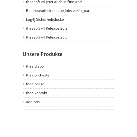
theasoft v4 jetzt auch in Finnland
Bei theasoft sind neue Jobs verfügbar
Log4j Sicherheitslücke
theasoft v4 Release 26.2
theasoft v4 Release 26.3
Unsere Produkte
thea.dispo
thea.orchester
thea.perso
thea.kontakt
add-ons