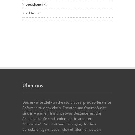
thea.kontakt
add-ons
Über uns
Das erklärte Ziel von theasoft ist es, praxisorientierte
Software zu entwickeln. Theater und Opernhäuser
sind in vielerlei Hinsicht etwas Besonderes. Die
Arbeitsabläufe sind anders als in anderen
"Branchen". Nur Softwarelösungen, die dies
berücksichtigen, lassen sich effizient einsetzen.