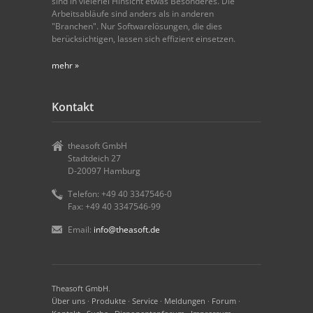
sind in vielerlei Hinsicht etwas Besonderes. Die
Arbeitsabläufe sind anders als in anderen
"Branchen". Nur Softwarelösungen, die dies
berücksichtigen, lassen sich effizient einsetzen.
mehr »
Kontakt
theasoft GmbH
Stadtdeich 27
D-20097 Hamburg
Telefon: +49 40 3347546-0
Fax: +49 40 3347546-99
Email:
info@theasoft.de
Theasoft GmbH
.
Über uns
·
Produkte
·
Service
·
Meldungen
·
Forum
·