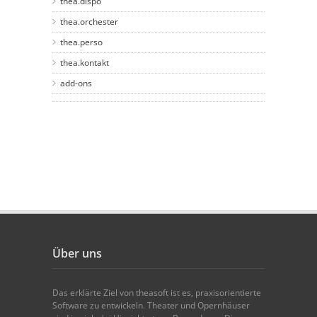
thea.dispo
thea.orchester
thea.perso
thea.kontakt
add-ons
Über uns
Das erklärte Ziel von theasoft ist es, praxisorientierte
Software zu entwickeln. Theater und Opernhäuser