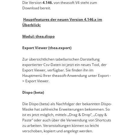
Die Version
4.146.
von theasoft V4 steht zum
Download
bereit.
Hauptfeatures der neuen Version 4.146.x im
Überblick:
Modul: thea.dispo
Export Viewer (thea.export)
Zur übersichtlichen tabellarischen Darstellung
exportierter Csv-Daten ist jetzt ein neues Tool, der
Export Viewer, verfügbar. Sie finden ihn im
Hauptmenü Ihrer theasoft-Anwendung unter Export -
> Export Viewer.
Dispo (beta)
Die Dispo (beta) als Nachfolger der bekannten Dispo-
Maske hat zahlreiche Erweiterungen bekommen. So
ist es jetzt möglich, mittels „Drag & Drop“, „Copy &
Paste“ oder auch über die Verwendung von Shortcuts
zu arbeiten. Veranstaltungen können so leicht
verschoben, kopiert und angelegt werden.