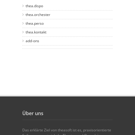
thea.dispo
thea.orchester
thea.perso
thea.kontakt
add-ons
Über uns
Das erklärte Ziel von theasoft ist es, praxisorientierte