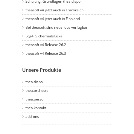
Schulung: Grundlagen thea.dispo
theasoft v4 jetzt auch in Frankreich
theasoft v4 jetzt auch in Finnland
Bei theasoft sind neue Jobs verfügbar
Log4j Sicherheitslücke
theasoft v4 Release 26.2
theasoft v4 Release 26.3
Unsere Produkte
thea.dispo
thea.orchester
thea.perso
thea.kontakt
add-ons