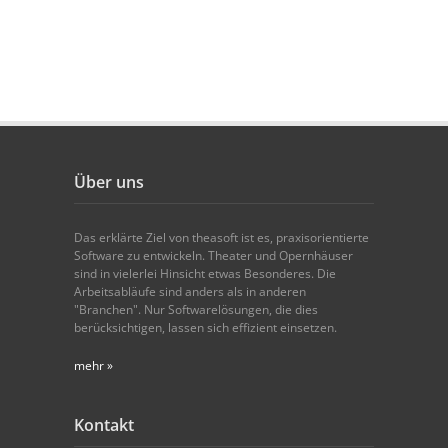
Über uns
Das erklärte Ziel von theasoft ist es, praxisorientierte
Software zu entwickeln. Theater und Opernhäuser
sind in vielerlei Hinsicht etwas Besonderes. Die
Arbeitsabläufe sind anders als in anderen
"Branchen". Nur Softwarelösungen, die dies
berücksichtigen, lassen sich effizient einsetzen.
mehr »
Kontakt