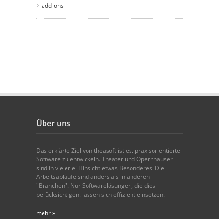
add-ons
Über uns
Das erklärte Ziel von theasoft ist es, praxisorientierte
Software zu entwickeln. Theater und Opernhäuser
sind in vielerlei Hinsicht etwas Besonderes. Die
Arbeitsabläufe sind anders als in anderen
"Branchen". Nur Softwarelösungen, die dies
berücksichtigen, lassen sich effizient einsetzen.
mehr »