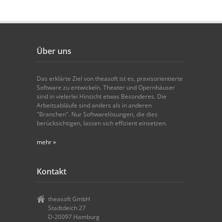
Über uns
Das erklärte Ziel von theasoft ist es, praxisorientierte
Software zu entwickeln. Theater und Opernhäuser
sind in vielerlei Hinsicht etwas Besonderes. Die
Arbeitsabläufe sind anders als in anderen
"Branchen". Nur Softwarelösungen, die dies
berücksichtigen, lassen sich effizient einsetzen.
mehr »
Kontakt
theasoft GmbH
Stadtdeich 27
D-20097 Hamburg