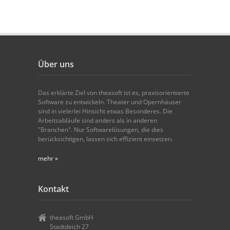
Über uns
Das erklärte Ziel von theasoft ist es, praxisorientierte
Software zu entwickeln. Theater und Opernhäuser
sind in vielerlei Hinsicht etwas Besonderes. Die
Arbeitsabläufe sind anders als in anderen
"Branchen". Nur Softwarelösungen, die dies
berücksichtigen, lassen sich effizient einsetzen.
mehr »
Kontakt
theasoft GmbH
Stadtdeich 27