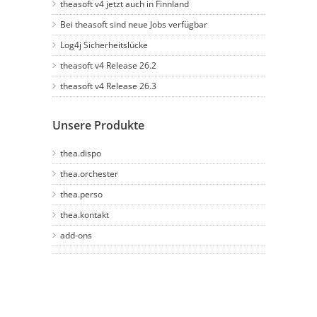
theasoft v4 jetzt auch in Finnland
Bei theasoft sind neue Jobs verfügbar
Log4j Sicherheitslücke
theasoft v4 Release 26.2
theasoft v4 Release 26.3
Unsere Produkte
thea.dispo
thea.orchester
thea.perso
thea.kontakt
add-ons