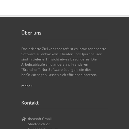
Über uns
Das erklärte Ziel von theasoft ist es, praxisorientierte
Software zu entwickeln. Theater und Opernhäuser
sind in vielerlei Hinsicht etwas Besonderes. Die
Arbeitsabläufe sind anders als in anderen
"Branchen". Nur Softwarelösungen, die dies
berücksichtigen, lassen sich effizient einsetzen.
mehr »
Kontakt
theasoft GmbH
Stadtdeich 27