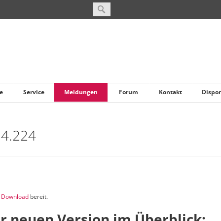
e
Service
Meldungen
Forum
Kontakt
Dispo
 4.224
m
Download
bereit.
r neuen Version im Überblick: