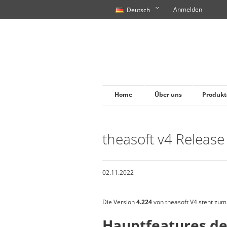
Anmelden
Deutsch
Home
Über uns
Produkt
theasoft v4 Release
02.11.2022
Die Version
4.224
von theasoft V4 steht zu
Hauptfeatures de