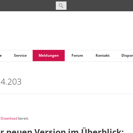
e
Service
Meldungen
Forum
Kontakt
Dispo
 4.203
m
Download
bereit.
r neuen Version im Überblick: