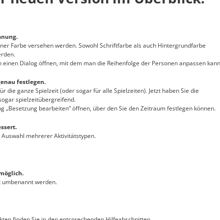
anung.
ner Farbe versehen werden. Sowohl Schriftfarbe als auch Hintergrundfarbe
erden.
h einen Dialog öffnen, mit dem man die Reihenfolge der Personen anpassen kann
enau festlegen.
 die ganze Spielzeit (oder sogar für alle Spielzeiten). Jetzt haben Sie die
sogar spielzeitübergreifend.
 „Besetzung bearbeiten“ öffnen, über den Sie den Zeitraum festlegen können.
ssert.
die Auswahl mehrerer Aktivitätstypen.
möglich.
t umbenannt werden.
ten finden Sie in den entsprechenden Hilfeabschnitten.