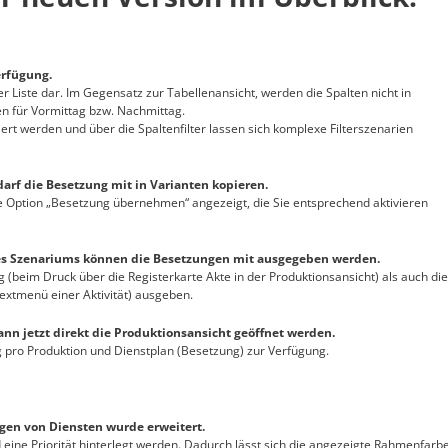
erfügung.
iner Liste dar. Im Gegensatz zur Tabellenansicht, werden die Spalten nicht in
len für Vormittag bzw. Nachmittag.
iert werden und über die Spaltenfilter lassen sich komplexe Filterszenarien
darf die Besetzung mit in Varianten kopieren.
die Option „Besetzung übernehmen“ angezeigt, die Sie entsprechend aktivieren
es Szenariums können die Besetzungen mit ausgegeben werden.
 (beim Druck über die Registerkarte Akte in der Produktionsansicht) als auch die
xtmenü einer Aktivität) ausgeben.
nn jetzt direkt die Produktionsansicht geöffnet werden.
ng pro Produktion und Dienstplan (Besetzung) zur Verfügung.
gen von Diensten wurde erweitert.
d eine Priorität hinterlegt werden. Dadurch lässt sich die angezeigte Rahmenfarb