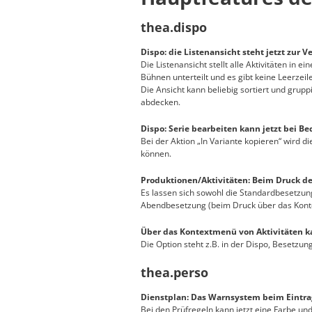
thea.dispo
Dispo: die Listenansicht steht jetzt zur V
Die Listenansicht stellt alle Aktivitäten in e
Bühnen unterteilt und es gibt keine Leerzei
Die Ansicht kann beliebig sortiert und grupp
abdecken.
Dispo: Serie bearbeiten kann jetzt bei Be
Bei der Aktion „In Variante kopieren“ wird 
können.
Produktionen/Aktivitäten: Beim Druck d
Es lassen sich sowohl die Standardbesetzung
Abendbesetzung (beim Druck über das Konte
Über das Kontextmenü von Aktivitäten ka
Die Option steht z.B. in der Dispo, Besetzu
thea.perso
Dienstplan: Das Warnsystem beim Eintra
Bei den Prüfregeln kann jetzt eine Farbe un