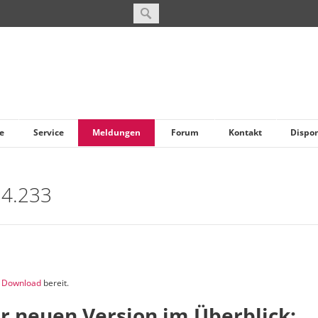
e
Service
Meldungen
Forum
Kontakt
Dispo
 4.233
m
Download
bereit.
r neuen Version im Überblick: