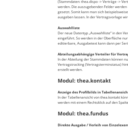
(Stammdaten: thea.dispo -> Verträge -> Vertr
werden. Die auszugebenden Felder werden da
gesetzt. Somit kann man sich beispielsweis
ausgeben lassen. In der Vertragsvorlage wir
Auswahlliste
Der neue Datentyp „Auswahlliste“ in den Ver
eingeführt. So werden in der Oberfläche nu
editierbare, Ausgabetext kann dann per Se
Abteilungsabhängige Verteiler für Vertra
In der Abteilung der Stammdaten können nun
Vertragstracking (Vertragsterminstatus) hin
erstellt werden.
Modul: thea.kontakt
Anzeige des Profilbilds in Tabellenansich
In der Tabellenansicht von thea.kontakt könn
werden mit einem Rechtsklick auf den Spalt
Modul: thea.fundus
Direkte Ausgabe / Verleih von Einzelexe