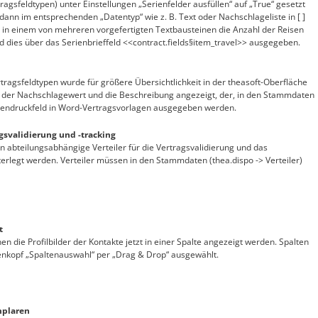
agsfeldtypen) unter Einstellungen „Serienfelder ausfüllen“ auf „True“ gesetzt
nn im entsprechenden „Datentyp“ wie z. B. Text oder Nachschlageliste in [ ]
e in einem von mehreren vorgefertigten Textbausteinen die Anzahl der Reisen
d dies über das Serienbrieffeld <<contract.fields§item_travel>> ausgegeben.
tragsfeldtypen wurde für größere Übersichtlichkeit in der theasoft-Oberfläche
r der Nachschlagewert und die Beschreibung angezeigt, der, in den Stammdaten
riendruckfeld in Word-Vertragsvorlagen ausgegeben werden.
gsvalidierung und -tracking
 abteilungsabhängige Verteiler für die Vertragsvalidierung und das
terlegt werden. Verteiler müssen in den Stammdaten (thea.dispo -> Verteiler)
t
en die Profilbilder der Kontakte jetzt in einer Spalte angezeigt werden. Spalten
enkopf „Spaltenauswahl“ per „Drag & Drop“ ausgewählt.
mplaren