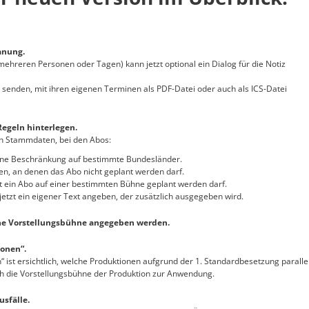
anung.
ehreren Personen oder Tagen) kann jetzt optional ein Dialog für die Notiz
n senden, mit ihren eigenen Terminen als PDF-Datei oder auch als ICS-Datei
Regeln hinterlegen.
den Stammdaten, bei den Abos:
 eine Beschränkung auf bestimmte Bundesländer.
en, an denen das Abo nicht geplant werden darf.
ft ein Abo auf einer bestimmten Bühne geplant werden darf.
jetzt ein eigener Text angeben, der zusätzlich ausgegeben wird.
ne Vorstellungsbühne angegeben werden.
ionen“.
“ ist ersichtlich, welche Produktionen aufgrund der 1. Standardbesetzung paralle
h die Vorstellungsbühne der Produktion zur Anwendung.
usfälle.