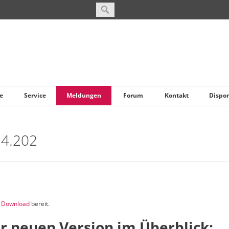
e
Service
Meldungen
Forum
Kontakt
Dispo
 4.202
m
Download
bereit.
r neuen Version im Überblick: