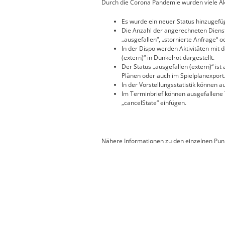
Durch die Corona Pandemie wurden viele A
Es wurde ein neuer Status hinzugefüg
Die Anzahl der angerechneten Dienste
„ausgefallen“, „stornierte Anfrage“ od
In der Dispo werden Aktivitäten mit 
(extern)“ in Dunkelrot dargestellt.
Der Status „ausgefallen (extern)“ ist 
Plänen oder auch im Spielplanexport
In der Vorstellungsstatistik können 
Im Terminbrief können ausgefallene 
„cancelState“ einfügen.
Nähere Informationen zu den einzelnen Punk