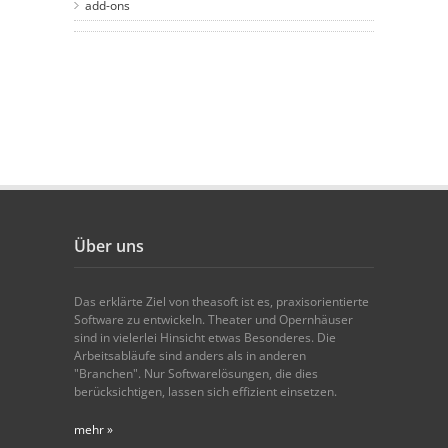
add-ons
Über uns
Das erklärte Ziel von theasoft ist es, praxisorientierte
Software zu entwickeln. Theater und Opernhäuser
sind in vielerlei Hinsicht etwas Besonderes. Die
Arbeitsabläufe sind anders als in anderen
"Branchen". Nur Softwarelösungen, die dies
berücksichtigen, lassen sich effizient einsetzen.
mehr »