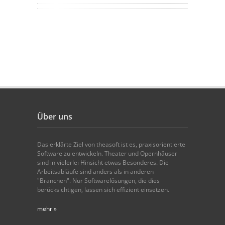
Über uns
Das erklärte Ziel von theasoft ist es, praxisorientierte
Software zu entwickeln. Theater und Opernhäuser
sind in vielerlei Hinsicht etwas Besonderes. Die
Arbeitsabläufe sind anders als in anderen
"Branchen". Nur Softwarelösungen, die dies
berücksichtigen, lassen sich effizient einsetzen.
mehr »