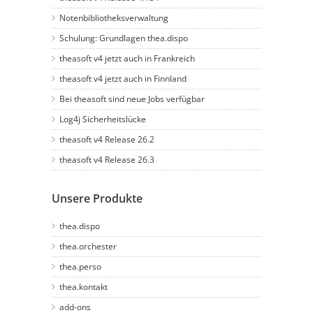
Notenbibliotheksverwaltung
Schulung: Grundlagen thea.dispo
theasoft v4 jetzt auch in Frankreich
theasoft v4 jetzt auch in Finnland
Bei theasoft sind neue Jobs verfügbar
Log4j Sicherheitslücke
theasoft v4 Release 26.2
theasoft v4 Release 26.3
Unsere Produkte
thea.dispo
thea.orchester
thea.perso
thea.kontakt
add-ons